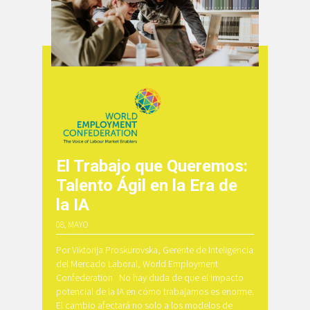
El Trabajo que Queremos:
Talento Ágil en la Era de
la IA
08, MAYO
Por Viktorija Proskurovska, Gerente de Inteligencia
del Mercado Laboral, World Employment
Confederation No hay duda de que el impacto
potencial de la IA en cómo trabajamos es enorme.
El cambio afectará no solo a los modelos de