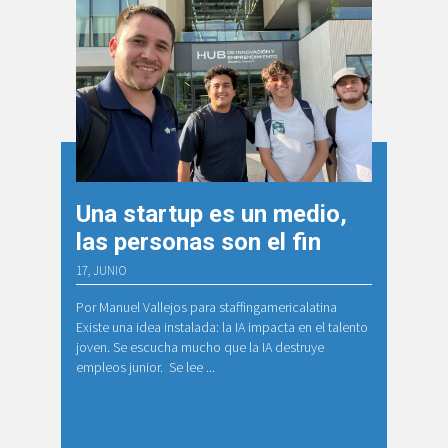
Una startup es un medio,
las personas son el fin
17, JUNIO
Por Manuel Vallejos para staffingamericalatina
Existe una idea instalada: la IA impacta en el talento
joven. Se escucha mucho que la IA destruye
empleos junior. Se lee ...