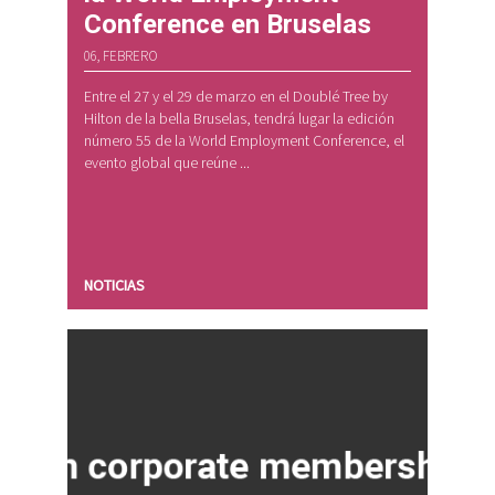
Conference en Bruselas
06, FEBRERO
Entre el 27 y el 29 de marzo en el Doublé Tree by
Hilton de la bella Bruselas, tendrá lugar la edición
número 55 de la World Employment Conference, el
evento global que reúne ...
NOTICIAS