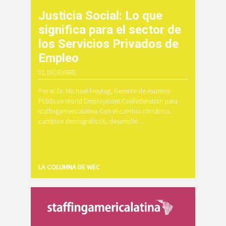
Justicia Social: Lo que
significa para el sector de
los Servicios Privados de
Empleo
01, DICIEMBRE
Por el Dr. Michael Freytag, Gerente de Asuntos
Públicos World Employment Confederation para
staffingamericalatina Con el cambio climático,
cambios demográficos, desarrollo ...
LA COLUMNA DE WEC