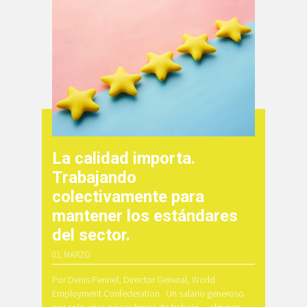
La calidad importa.
Trabajando
colectivamente para
mantener los estándares
del sector.
01, MARZO
Por Denis Pennel, Director General, World
Employment Confederation Un salario generoso
por solo unas pocas horas de trabajo… algunas