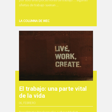
ofertas de trabajo suenan ...
LA COLUMNA DE WEC
El trabajo: una parte vital
de la vida
06, FEBRERO
Por Viktorija Proskurovska, Labour Market