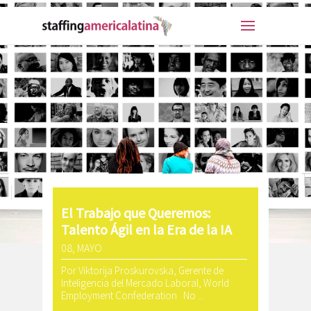
El Trabajo que Queremos:
Talento Ágil en la Era de la IA
08, MAYO
Por Viktorija Proskurovska, Gerente de
Inteligencia del Mercado Laboral, World
Employment Confederation No ...