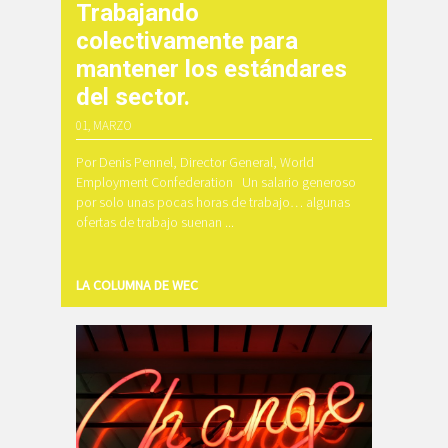
Trabajando
colectivamente para
mantener los estándares
del sector.
01, MARZO
Por Denis Pennel, Director General, World
Employment Confederation Un salario generoso
por solo unas pocas horas de trabajo… algunas
ofertas de trabajo suenan ...
LA COLUMNA DE WEC