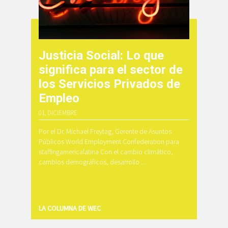
Justicia Social: Lo que
significa para el sector de
los Servicios Privados de
Empleo
01, DICIEMBRE
Por el Dr. Michael Freytag, Gerente de Asuntos
Públicos World Employment Confederation para
staffingamericalatina Con el cambio climático,
cambios demográficos, desarrollo ...
LA COLUMNA DE WEC