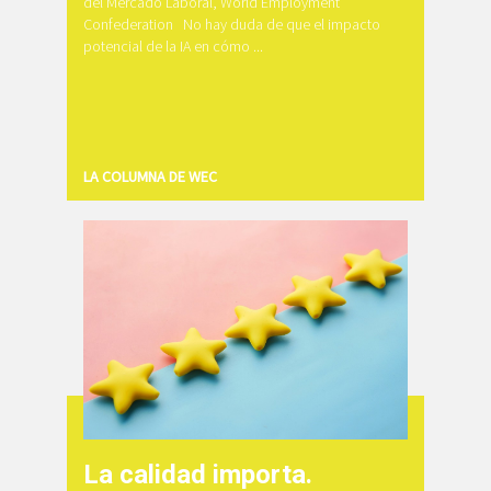
del Mercado Laboral, World Employment
Confederation No hay duda de que el impacto
potencial de la IA en cómo ...
LA COLUMNA DE WEC
La calidad importa.