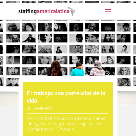
El trabajo: una parte vital de la
vida
06, FEBRERO
Por Viktorija Proskurovska, Labour Market
Intelligence Manager, World Employment
Confederation El trabajo ...