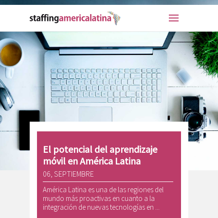
El potencial del aprendizaje
móvil en América Latina
06, SEPTIEMBRE
América Latina es una de las regiones del
mundo más proactivas en cuanto a la
integración de nuevas tecnologías en ...