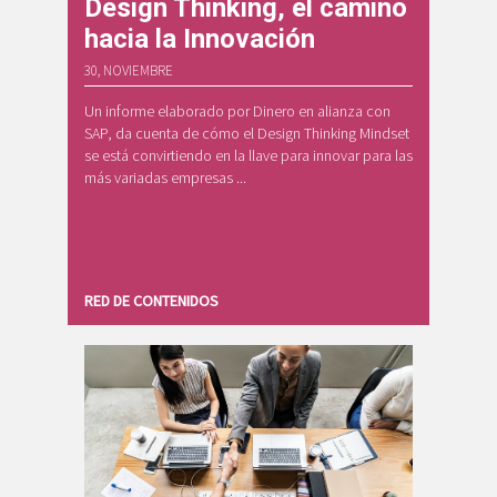
Design Thinking, el camino
hacia la Innovación
30, NOVIEMBRE
Un informe elaborado por Dinero en alianza con
SAP, da cuenta de cómo el Design Thinking Mindset
se está convirtiendo en la llave para innovar para las
más variadas empresas ...
RED DE CONTENIDOS